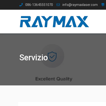
Salta
086-13645551070
info@raymaxlaser.com
al
contenuto
Servizio