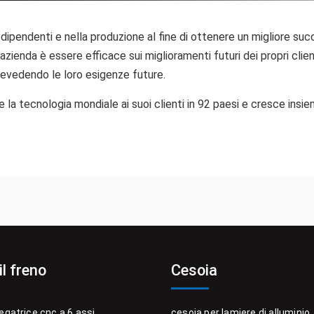
ipendenti e nella produzione al fine di ottenere un migliore suc
l'azienda è essere efficace sui miglioramenti futuri dei propri cli
revedendo le loro esigenze future.
la tecnologia mondiale ai suoi clienti in 92 paesi e cresce insie
il freno
Cesoia
egatrice cnc a 6 assi
cesoia per lamiere di alluminio