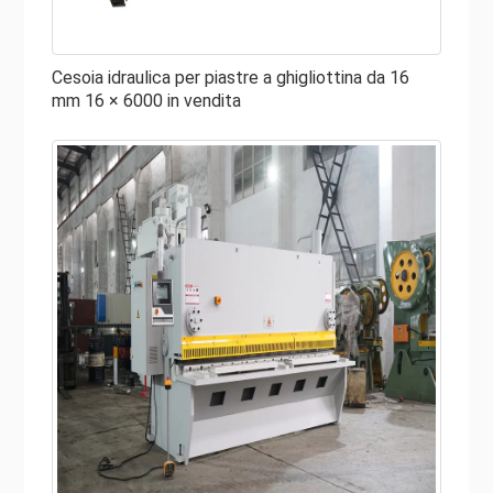
saldamente il materiale in posizione. Il fermo si trova in
genere vicino alla lama di taglio per impedire il movimento
o il ribaltamento durante il taglio. In genere, la forza
Cesoia idraulica per piastre a ghigliottina da 16
mm 16 × 6000 in vendita
maggiore di un taglio abbinata a più fermi fornisce un
taglio più pulito e preciso.
● Lame
Le lame da taglio sono in genere in acciaio per utensili e
temprate per resistere all'usura, nonché rettificate per
affilatura. Queste lame sono montate sul pistone mobile
superiore e sul letto fisso inferiore. In genere, hanno una
distanza di pochi millesimi di pollice. La cosa fantastica è
che le lame possono essere capovolte, in modo simile
alle ruote che vengono ruotate, per combattere l'usura,
nonché riaffilate o sostituite. Inoltre, è necessario sapere
che la lama ha le dimensioni e la funzione corrette per il
tipo di operazione.