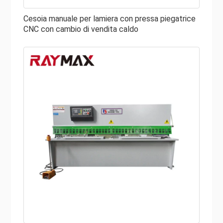
che la tua cesoia idraulica sia quale operazione prima di
acquistare.
Cesoia manuale per lamiera con pressa piegatrice
CNC con cambio di vendita caldo
I vantaggi della cesoia idraulica
Le cesoie idrauliche sono veloci e precise e facilitano il
taglio di una grande quantità di metallo nelle fabbriche.
Il sistema idraulico delle cesoie per piastre adotta un
avanzato sistema idraulico integrato, che non solo può
ridurre l'installazione della tubazione, ma garantisce
anche la sicurezza e l'affidabilità del funzionamento.
La cesoia idraulica in vendita protegge il metallo con i
crampi durante il taglio, garantendo così tagli lisci e
anche a 90 gradi. Ci sono una vasta gamma di cesoie per
lamiera sul mercato per soddisfare tutte le dimensioni di
metallo.