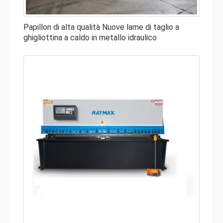
● Sistema di misurazione
Papillon di alta qualità Nuove lame di taglio a
ghigliottina a caldo in metallo idraulico
Assicurati che la tua cesoia per lamiera includa un
sistema di misurazione o chiamato "ferma". Questi aiutano
gli operatori a eseguire tagli coerenti, rapidi ed efficienti
con precisione in modo che non debbano misurare
manualmente ogni taglio che fanno. Di solito, questi
calibri o arresti si trovano sul retro della cesoia idraulica
per assistere l'operatore e possono essere regolati
secondo necessità.
● Controllo del taglio
La semplice cesoia utilizza un volantino con azionamento
manuale in combinazione con un pedale della frizione.
L'attrezzatura più avanzata è programmabile e offre
all'operatore un sollievo dal controllo manuale. Assicurati