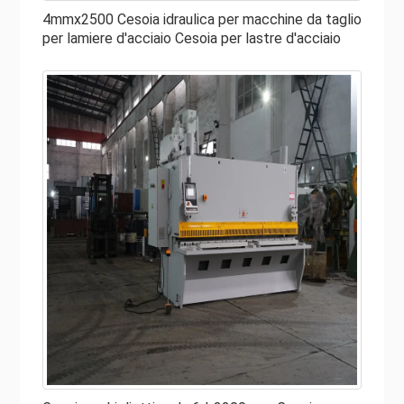
In genere, il portalama ausiliario attrezzato sul piano di
4mmx2500 Cesoia idraulica per macchine da taglio
lavoro permette di regolare in modo leggero e preciso la
per lamiere d'acciaio Cesoia per lastre d'acciaio
lama di taglio. La corsa di taglio può essere regolata che
può aumentare l'efficienza lavorativa e realizzare la
funzione di taglio della partizione.
Le cesoie idrauliche in vendita non richiedono molta
manutenzione come i modelli meccanici e quindi sono
convenienti.
Le cesoie idrauliche sono generalmente macchine
compatte e quindi occupano meno spazio pur applicando
lo stesso tipo di pressione delle cesoie meccaniche.
Le applicazioni della cesoia idraulica
La cesoia idraulica per lamiere è ampiamente utilizzata
per il taglio di grandi lastre, barre e lastre di materiali