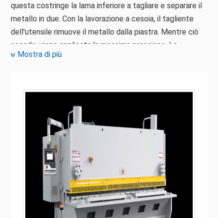
questa costringe la lama inferiore a tagliare e separare il
metallo in due. Con la lavorazione a cesoia, il tagliente
dell'utensile rimuove il metallo dalla piastra. Mentre ciò
accade, viene applicata la massima pressione. Lo
Mostra di più
strumento, tuttavia, tocca il metallo solo una volta.
La cesoia idraulica è stata utilizzata in applicazioni
industriali per molti anni. Queste cesoie idrauliche in
vendita possono tagliare e tranciare diversi tipi di acciaio
di varie dimensioni con facilità e precisione. Esistono
diversi tipi di queste macchine che vengono utilizzate in
tutto il mondo. Questi tipi includono la cesoia a trave
oscillante, la cesoia a ghigliottina, la cesoia a rulli e così
via. Nella cesoia idraulica, l'azione di taglio è controllata
da pistoni idraulici. Le cesoie per lamiere sono
fondamentalmente utilizzate per applicazioni di
tranciatura e taglio di lamiere.