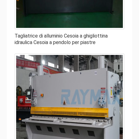
Il termine cesoia significa applicare uno strumento ad
alta pressione su una barra di metallo una volta per
rimuovere una parte del metallo. Una cesoia per lamiera è
un'attrezzatura industriale con dischi rotanti e lame
Tagliatrice di alluminio Cesoia a ghigliottina
utilizzate per tagliare lamiere di ferro duro e barre di
idraulica Cesoia a pendolo per piastre
metallo. La cesoia è una macchina per la formatura della
lamiera che veniva utilizzata per tagliare la lamiera.
Quando si tratta di tranciatura del metallo, RAYMAX, i
primi 10 produttori di cesoie idrauliche, offre in vendita
una selezione di cesoie per metalli di alta qualità e alta
produzione che sono un gradino sopra la concorrenza. La
nostra cesoia idraulica incorpora le ultime tecnologie con
prestazioni elevate, dispositivi operativi semplici ed è
progettata per funzionare senza intoppi per lungo tempo.
Le parti principali della cesoia idraulica
da considerare prima dell'acquisto