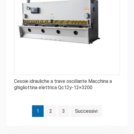
Cesoie idrauliche a trave oscillante Macchina a
ghigliottina elettrica Qc12y-12×3200
Navigazione
1
2
3
Successivi
articoli