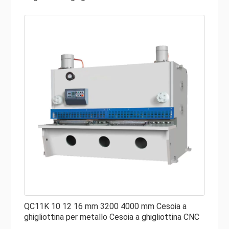
riferisce al materiale della lamiera di acciaio Q235
(resistenza al taglio 450 Mpa), lo spessore della
resistenza a trazione della lamiera aumenta, lo spessore
massimo di taglio diminuisce. Per la cesoia idraulica con
spessore massimo di taglio di 16 mm, lo spessore di
taglio della piastra Q345 è di 13 mm, mentre per la
capacità di taglio di 8 mm della piastra in acciaio Q235,
per la piastra Q345 lo spessore è di 6 mm.
QC11K 10 12 16 mm 3200 4000 mm Cesoia a
ghigliottina per metallo Cesoia a ghigliottina CNC