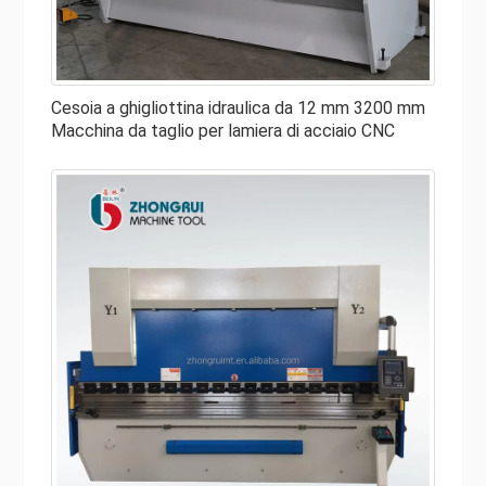
Una volta che decidi di acquistare una nuova attrezzatura
di taglio, vuoi assicurarti di ottenere la macchina adatta
alle tue esigenze. Ogni pezzo e parte giocano nel
Cesoia a ghigliottina idraulica da 12 mm 3200 mm
Macchina da taglio per lamiera di acciaio CNC
successo della produzione. Sebbene questi componenti
possano variare in una certa misura su ciascuna macchina,
sono parti eccezionali nelle cesoie per lamiere. Ecco le
caratteristiche da considerare quando si acquista una
cesoia idraulica in vendita:
● Cornice principale
Assicurati che il tuo mainframe sia robusto e durevole. Il
mainframe della vostra cesoia idraulica è la “spina
dorsale” del suo funzionamento. Questo telaio è ciò che
supporta l'intera macchina come il sistema di
azionamento, il letto e altri componenti. Se il telaio è
piegato, rotto o addirittura indebolito a causa di